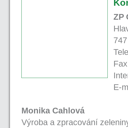
Kon
ZP 
Hla
747
Tel
Fax
Inte
E-m
Monika Cahlová
Výroba a zpracování zelenin