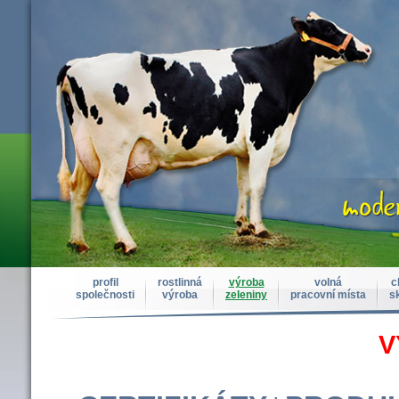
profil
rostlinná
výroba
volná
c
společnosti
výroba
zeleniny
pracovní místa
s
V