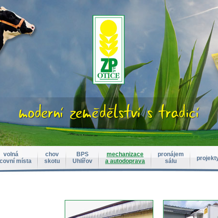
volná
chov
BPS
mechanizace
pronájem
projekt
covní místa
skotu
Uhlířov
a autodoprava
sálu