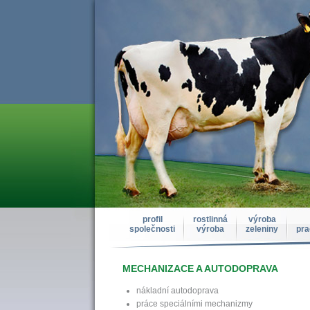
profil
rostlinná
výroba
společnosti
výroba
zeleniny
pra
MECHANIZACE A AUTODOPRAVA
nákladní autodoprava
práce speciálními mechanizmy