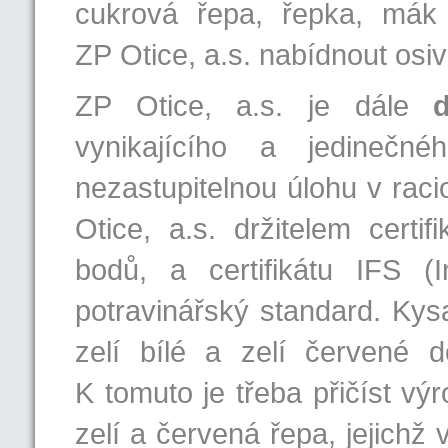
cukrová řepa, řepka, mák
ZP Otice, a.s. nabídnout osiv
ZP Otice, a.s. je dále
vynikajícího a jedinečn
nezastupitelnou úlohu v raci
Otice, a.s. držitelem certi
bodů, a certifikátu IFS (I
potravinářský standard. Kys
zelí bílé a zelí červené 
K tomuto je třeba přičíst vý
zelí a červená řepa, jejichž