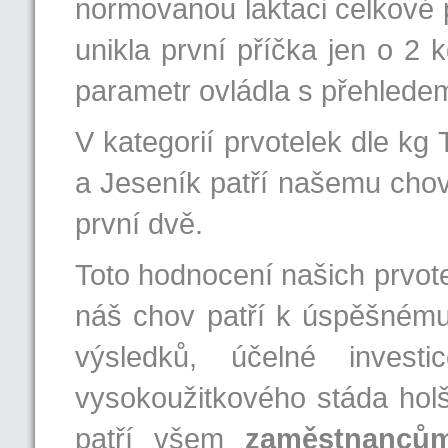
normovanou laktaci celkové 
unikla první příčka jen o 2 
parametr ovládla s přehlede
V kategorií prvotelek dle kg
a Jeseník patří našemu chovu 
první dvě.
Toto hodnocení našich prvotel
náš chov patří k úspěšnému 
výsledků, účelné inves
vysokoužitkového stáda hol
patří všem
zaměstnancům