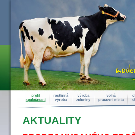
profil
rostlinná
výroba
volná
c
společnosti
výroba
zeleniny
pracovní místa
s
AKTUALITY