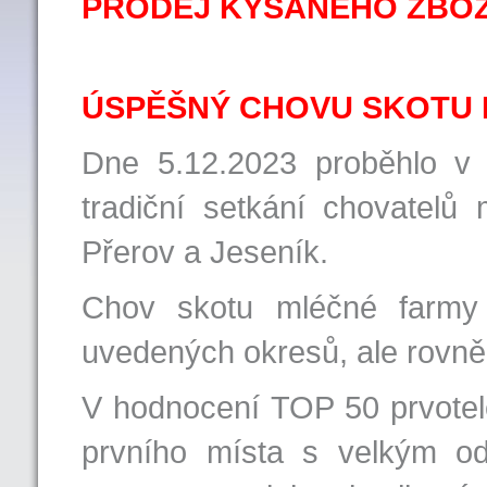
PRODEJ KYSANÉHO ZBOŽ
ÚSPĚŠNÝ CHOVU SKOTU 
Dne 5.12.2023 proběhlo v k
tradiční setkání chovatel
Přerov a Jeseník.
Chov skotu mléčné farmy 
uvedených okresů, ale rovněž
V hodnocení TOP 50 prvotel
prvního místa s velkým o