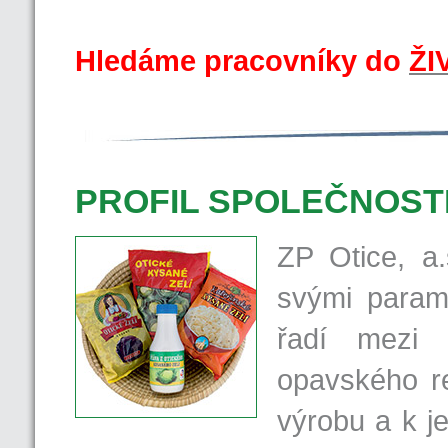
Hledáme pracovníky do
ŽI
PROFIL SPOLEČNOST
ZP Otice, a
svými param
řadí mezi 
opavského re
výrobu a k j